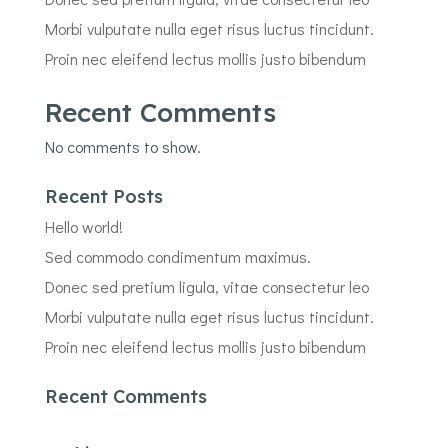
Morbi vulputate nulla eget risus luctus tincidunt.
Proin nec eleifend lectus mollis justo bibendum
Recent Comments
No comments to show.
Recent Posts
Hello world!
Sed commodo condimentum maximus.
Donec sed pretium ligula, vitae consectetur leo
Morbi vulputate nulla eget risus luctus tincidunt.
Proin nec eleifend lectus mollis justo bibendum
Recent Comments