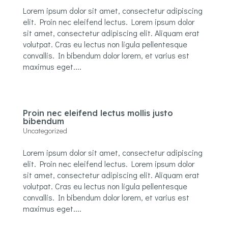
Lorem ipsum dolor sit amet, consectetur adipiscing
elit. Proin nec eleifend lectus. Lorem ipsum dolor
sit amet, consectetur adipiscing elit. Aliquam erat
volutpat. Cras eu lectus non ligula pellentesque
convallis. In bibendum dolor lorem, et varius est
maximus eget....
Proin nec eleifend lectus mollis justo
bibendum
Uncategorized
Lorem ipsum dolor sit amet, consectetur adipiscing
elit. Proin nec eleifend lectus. Lorem ipsum dolor
sit amet, consectetur adipiscing elit. Aliquam erat
volutpat. Cras eu lectus non ligula pellentesque
convallis. In bibendum dolor lorem, et varius est
maximus eget....